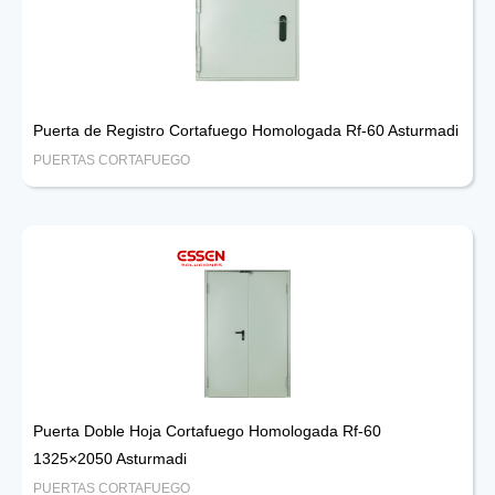
Puerta de Registro Cortafuego Homologada Rf-60 Asturmadi
PUERTAS CORTAFUEGO
Puerta Doble Hoja Cortafuego Homologada Rf-60
1325×2050 Asturmadi
PUERTAS CORTAFUEGO