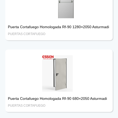
Puerta Cortafuego Homologada Rf-90 1280×2050 Asturmadi
PUERTAS CORTAFUEGO
Puerta Cortafuego Homologada Rf-90 680×2050 Asturmadi
PUERTAS CORTAFUEGO