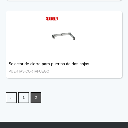
Selector de cierre para puertas de dos hojas
PUERTAS CORTAFUEGO
←
1
2