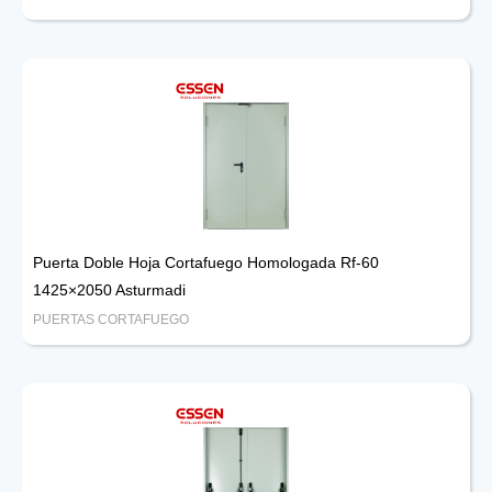
Puerta Doble Hoja Cortafuego Homologada Rf-60
1425×2050 Asturmadi
PUERTAS CORTAFUEGO