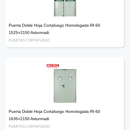
Puerta Doble Hoja Cortafuego Homologada Rf-60
1525×2150 Asturmadi
PUERTAS CORTAFUEGO
Puerta Doble Hoja Cortafuego Homologada Rf-60
1635×2150 Asturmadi
PUERTAS CORTAFUEGO