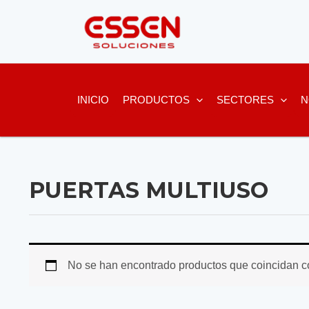
Ir
al
contenido
INICIO
PRODUCTOS
SECTORES
N
PUERTAS MULTIUSO
No se han encontrado productos que coincidan co