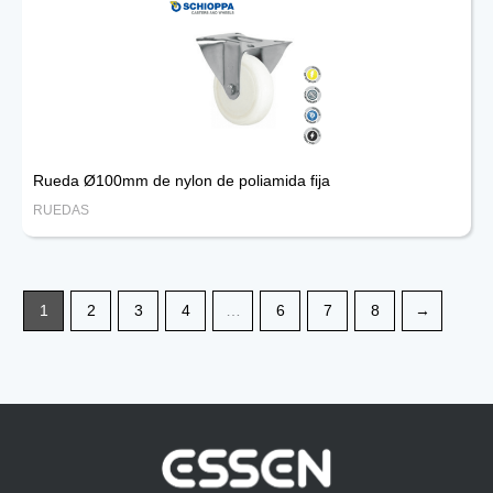
Rueda Ø100mm de nylon de poliamida fija
RUEDAS
1
2
3
4
…
6
7
8
→