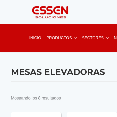
Ir
al
contenido
INICIO
PRODUCTOS
SECTORES
N
MESAS ELEVADORAS
Mostrando los 8 resultados