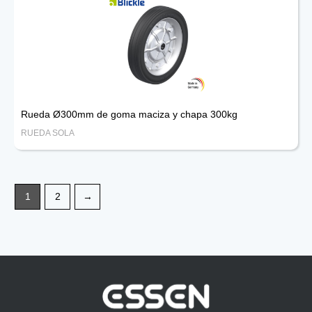
Rueda Ø300mm de goma maciza y chapa 300kg
RUEDA SOLA
1
2
→