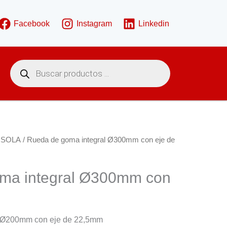
Facebook
Instagram
Linkedin
B
ú
s
q
u
e
d
a
d
e
 SOLA
/ Rueda de goma integral Ø300mm con eje de
p
r
o
d
ma integral Ø300mm con
u
c
m
t
o
s
l Ø200mm con eje de 22,5mm