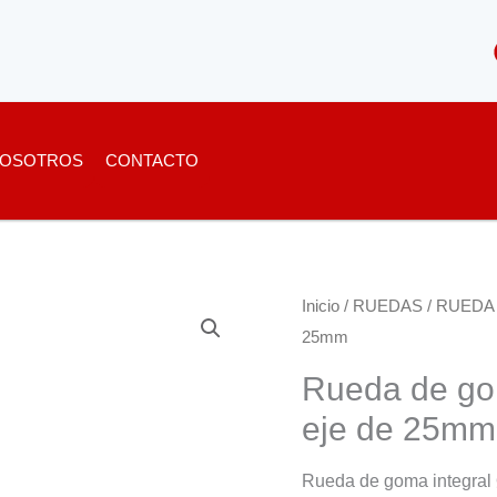
OSOTROS
CONTACTO
Inicio
/
RUEDAS
/
RUEDA
25mm
Rueda de go
eje de 25m
Rueda de goma integra