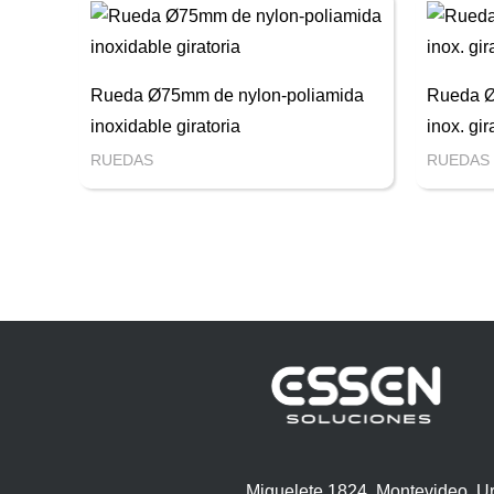
Rueda Ø75mm de nylon-poliamida
Rueda 
inoxidable giratoria
inox. gi
RUEDAS
RUEDAS
Miguelete 1824, Montevideo, U