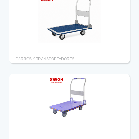
Carro de carga 4 ruedas plegable 300kg
CARROS Y TRANSPORTADORES
Carro de carga-traslado 4 ruedas hasta 300kg
plegable