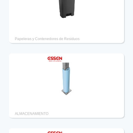
Papelera con pedal y sujeta bolsas 50lts
Papeleras y Contenedores de Residuos
Protecciones para columnas ICE
ALMACENAMIENTO