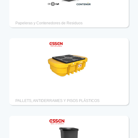
Contenedor para residuos 240lts
Papeleras y Contenedores de Residuos
Pallet antiderrame de 4 tanques/IBC 1000lts
PALLETS, ANTIDERRAMES Y PISOS PLÁSTICOS