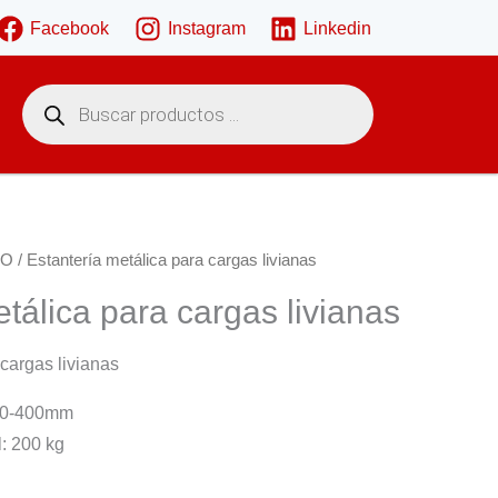
Facebook
Instagram
Linkedin
B
ú
s
q
u
e
d
a
d
e
TO
/ Estantería metálica para cargas livianas
p
r
tálica para cargas livianas
o
d
u
c
 cargas livianas
t
o
s
50-400mm
: 200 kg