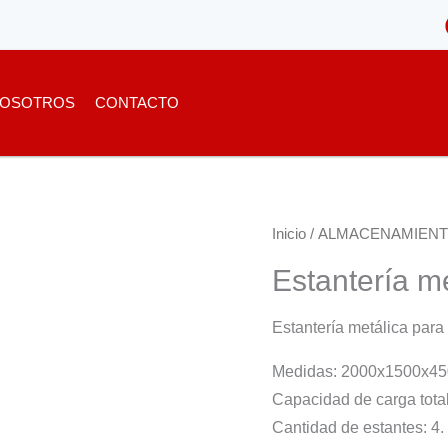
OSOTROS
CONTACTO
Inicio
/
ALMACENAMIEN
Estantería me
Estantería metálica para
Medidas: 2000x1500x4
Capacidad de carga total
Cantidad de estantes: 4.