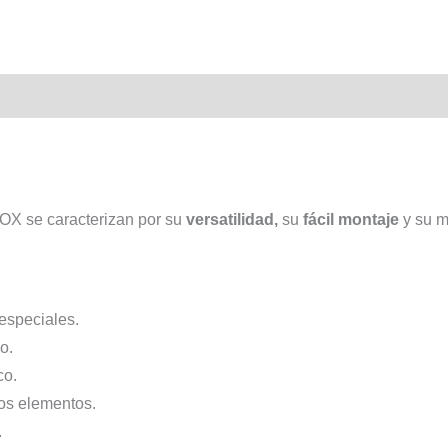
X se caracterizan por su
versatilidad,
su
fácil montaje
y su m
especiales.
o.
co.
os elementos.
.