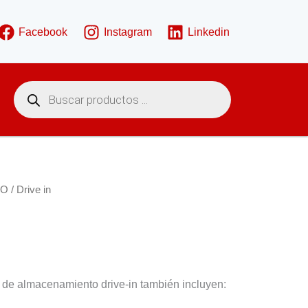
Facebook
Instagram
Linkedin
B
ú
s
q
u
e
d
a
d
e
TO
/ Drive in
p
r
o
d
u
c
t
o
s
 de almacenamiento drive-in también incluyen: