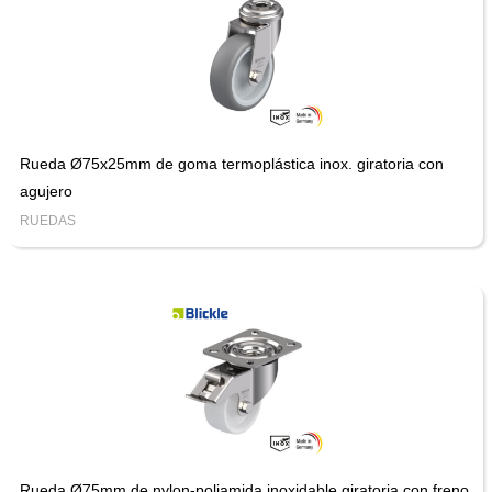
Rueda Ø75x25mm de goma termoplástica inox. giratoria con
agujero
RUEDAS
Rueda Ø75mm de nylon-poliamida inoxidable giratoria con freno