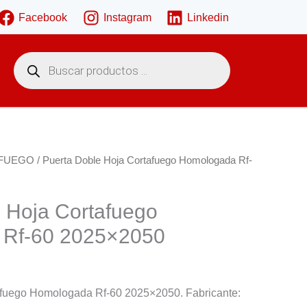
Facebook
Instagram
Linkedin
B
ú
s
q
u
e
d
a
d
e
FUEGO
/ Puerta Doble Hoja Cortafuego Homologada Rf-
p
r
o
d
 Hoja Cortafuego
u
c
 Rf-60 2025×2050
t
o
s
afuego Homologada Rf-60 2025×2050. Fabricante: