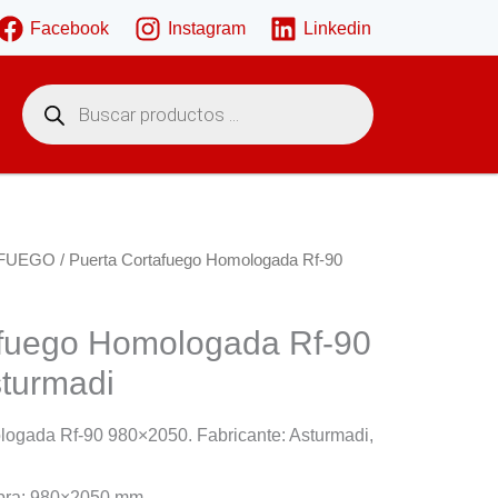
Facebook
Instagram
Linkedin
B
ú
s
q
u
e
d
a
d
e
FUEGO
/ Puerta Cortafuego Homologada Rf-90
p
r
o
d
afuego Homologada Rf-90
u
c
turmadi
t
o
s
ogada Rf-90 980×2050. Fabricante: Asturmadi,
bra: 980×2050 mm.