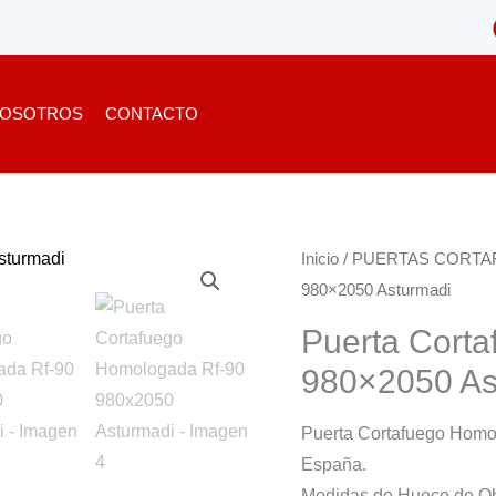
OSOTROS
CONTACTO
Inicio
/
PUERTAS CORTA
980×2050 Asturmadi
Puerta Cort
980×2050 As
Puerta Cortafuego Homol
España.
Medidas de Hueco de O