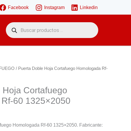
Facebook
Instagram
Linkedin
B
ú
s
q
u
e
d
a
d
e
FUEGO
/ Puerta Doble Hoja Cortafuego Homologada Rf-
p
r
o
d
 Hoja Cortafuego
u
c
 Rf-60 1325×2050
t
o
s
afuego Homologada Rf-60 1325×2050. Fabricante: