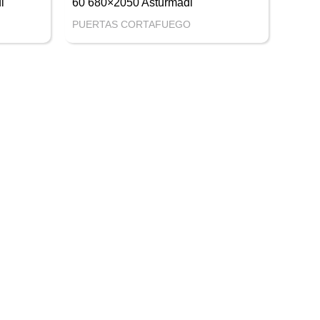
i
60 680×2050 Asturmadi
PUERTAS CORTAFUEGO