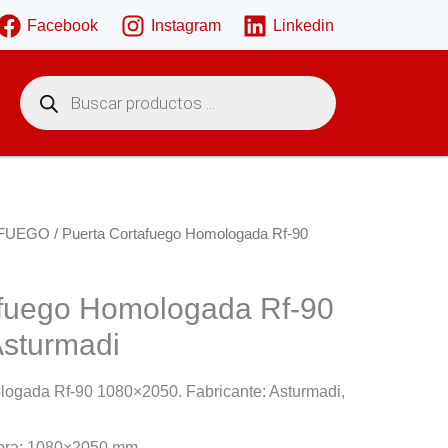
Facebook
Instagram
Linkedin
B
ú
s
q
u
e
d
a
d
e
FUEGO
/ Puerta Cortafuego Homologada Rf-90
p
r
o
d
afuego Homologada Rf-90
u
c
sturmadi
t
o
s
logada Rf-90 1080×2050. Fabricante: Asturmadi,
bra: 1080×2050 mm.