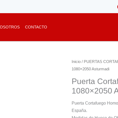
OSOTROS
CONTACTO
Inicio
/
PUERTAS CORTA
1080×2050 Asturmadi
Puerta Cort
1080×2050 A
Puerta Cortafuego Homo
España.
Medidas de Hueco de O