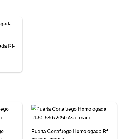
da Rf-
go
Puerta Cortafuego Homologada Rf-