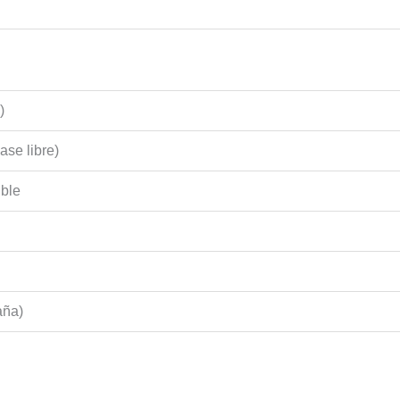
)
ase libre)
ible
aña)