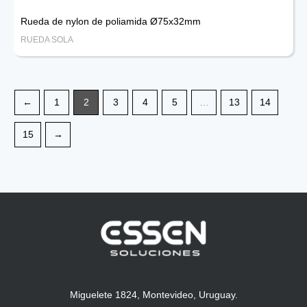
Rueda de nylon de poliamida Ø75x32mm
RUEDA SOLA
←
1
2
3
4
5
…
13
14
15
→
Miguelete 1824, Montevideo, Uruguay.