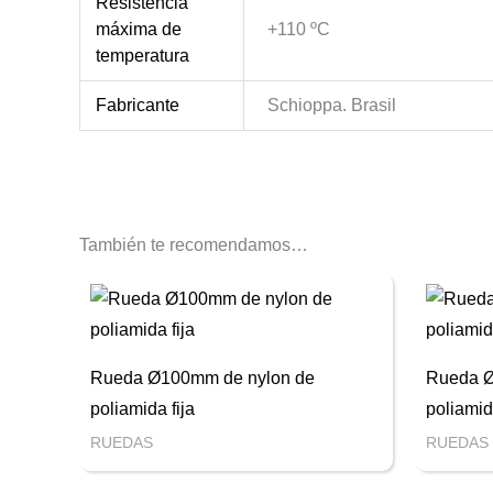
Resistencia
máxima de
+110 ºC
temperatura
Fabricante
Schioppa. Brasil
También te recomendamos…
Rueda Ø100mm de nylon de
Rueda Ø
poliamida fija
poliamid
RUEDAS
RUEDAS