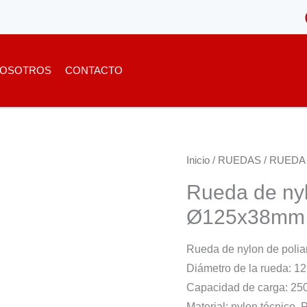
OSOTROS
CONTACTO
Inicio
/
RUEDAS
/
RUEDA
Rueda de nyl
Ø125x38mm
Rueda de nylon de pol
Diámetro de la rueda: 
Capacidad de carga: 25
Material: nylon técnico. 