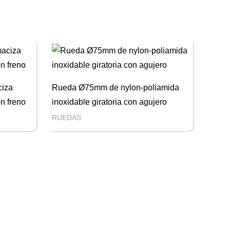
iza
Rueda Ø75mm de nylon-poliamida
on freno
inoxidable giratoria con agujero
RUEDAS