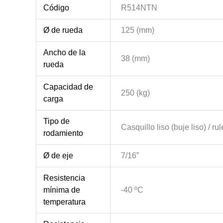
Código
R514NTN
Ø de rueda
125 (mm)
Ancho de la
38 (mm)
rueda
Capacidad de
250 (kg)
carga
Tipo de
Casquillo liso (buje liso) / r
rodamiento
Ø de eje
7/16”
Resistencia
mínima de
-40 ºC
temperatura