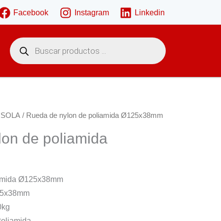
Facebook
Instagram
Linkedin
B
ú
s
q
u
e
d
a
d
e
 SOLA
/ Rueda de nylon de poliamida Ø125x38mm
p
r
on de poliamida
o
d
u
c
t
o
iamida Ø125x38mm
s
125x38mm
0kg
Poliamida.