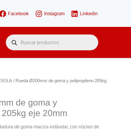
Facebook
Instagram
Linkedin
B
ú
s
q
u
e
d
a
d
e
 SOLA
/ Rueda Ø200mm de goma y polipropileno 205kg
p
r
o
d
mm de goma y
u
c
o 205kg eje 20mm
t
o
s
dadura de goma maciza estándar, con núcleo de