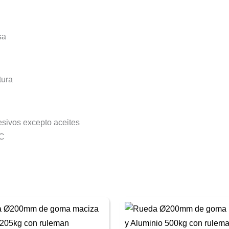
sa
tura
esivos excepto aceites
°C