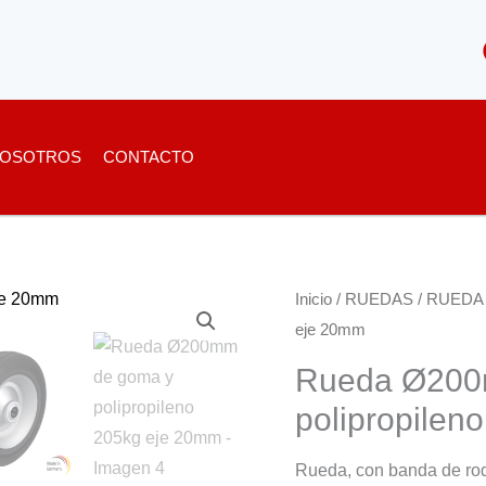
OSOTROS
CONTACTO
Inicio
/
RUEDAS
/
RUEDA
eje 20mm
Rueda Ø200
polipropilen
Rueda, con banda de ro