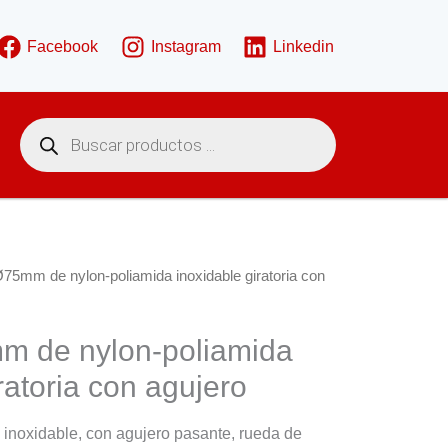
Facebook
Instagram
Linkedin
B
ú
s
q
u
e
d
a
d
e
75mm de nylon-poliamida inoxidable giratoria con
p
r
o
d
 de nylon-poliamida
u
c
ratoria con agujero
t
o
s
 inoxidable, con agujero pasante, rueda de