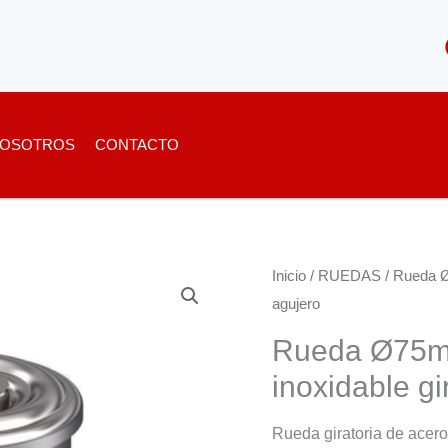
OSOTROS
CONTACTO
Inicio
/
RUEDAS
/ Rueda Ø
agujero
Rueda Ø75mm
inoxidable gi
Rueda giratoria de acero