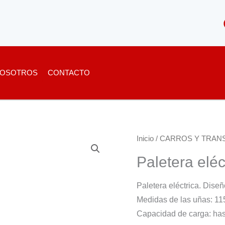
OSOTROS
CONTACTO
Inicio
/
CARROS Y TRAN
Paletera elé
Paletera eléctrica. Diseñ
Medidas de las uñas: 
Capacidad de carga: has