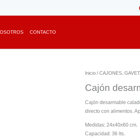
OSOTROS
CONTACTO
Inicio
/
CAJONES, GAVET
Cajón desar
Cajón desarmable calad
directo con alimentos. Ap
Medidas: 24x40x60 cm.
Capacidad: 36 lts.