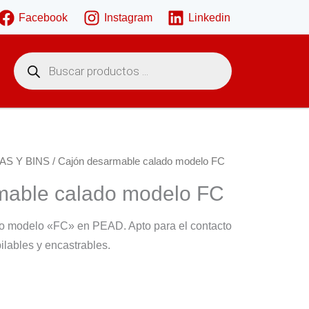
Facebook
Instagram
Linkedin
B
ú
s
q
u
e
d
a
d
e
AS Y BINS
/ Cajón desarmable calado modelo FC
p
r
mable calado modelo FC
o
d
u
c
o modelo «FC» en PEAD. Apto para el contacto
t
o
ilables y encastrables.
s