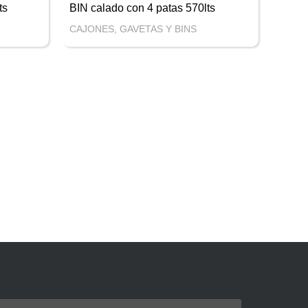
ts
BIN calado con 4 patas 570lts
CAJONES, GAVETAS Y BINS