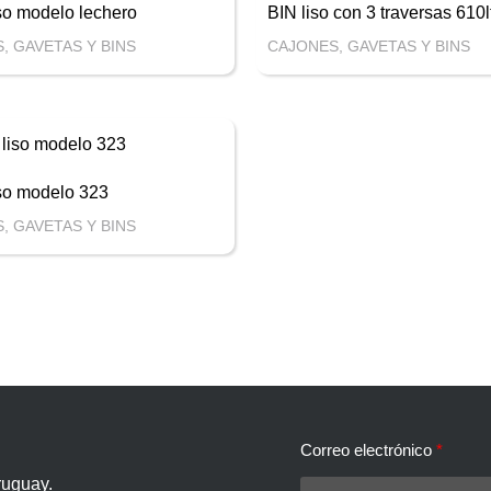
so modelo lechero
BIN liso con 3 traversas 610l
, GAVETAS Y BINS
CAJONES, GAVETAS Y BINS
so modelo 323
, GAVETAS Y BINS
Correo electrónico
ruguay.