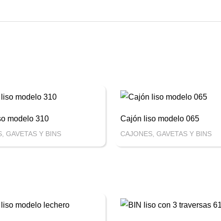
so modelo 310
Cajón liso modelo 065
, GAVETAS Y BINS
CAJONES, GAVETAS Y BINS