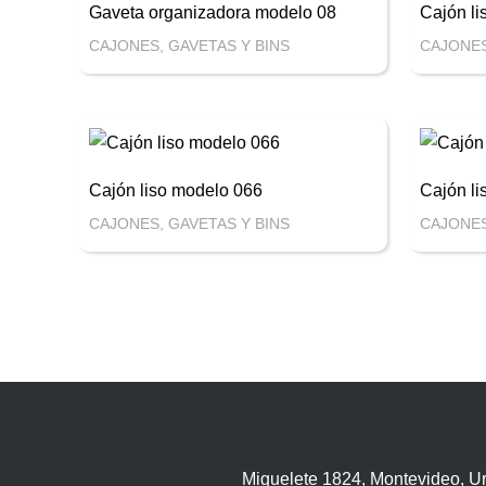
Gaveta organizadora modelo 08
Cajón li
CAJONES, GAVETAS Y BINS
CAJONES
Cajón liso modelo 066
Cajón li
CAJONES, GAVETAS Y BINS
CAJONES
Miguelete 1824, Montevideo, U