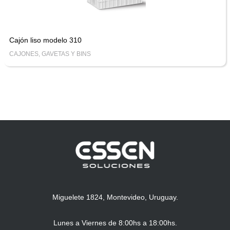
Cajón liso modelo 310
CAJONES, GAVETAS Y BINS
Miguelete 1824, Montevideo, Uruguay.
Lunes a Viernes de 8:00hs a 18:00hs.