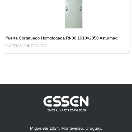
Puerta Cortafuego Homologada Rf-90 1010×2050 Asturmadi
PUERTAS CORTAFUEGO
Miguelete 1824, Montevideo, Uruguay.