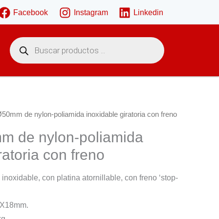
Facebook
Instagram
Linkedin
B
ú
s
q
u
e
d
a
d
e
50mm de nylon-poliamida inoxidable giratoria con freno
p
r
 de nylon-poliamida
o
d
u
ratoria con freno
c
t
o
inoxidable, con platina atornillable, con freno ‘stop-
s
50X18mm.
g.