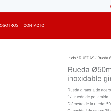
OSOTROS
CONTACTO
Inicio
/
RUEDAS
/ Rueda Ø
Rueda Ø50mm
inoxidable gi
Rueda giratoria de acero 
fix’, rueda de poliamida
Diámetro de la rueda: 
Capacidad de carga: 75k