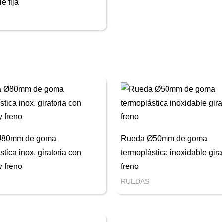
e fija
Ø80mm de goma
Rueda Ø50mm de goma
stica inox. giratoria con
termoplástica inoxidable gira
y freno
freno
RUEDAS