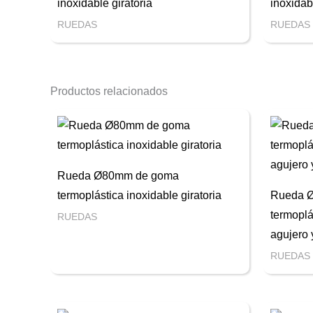
inoxidable giratoria
inoxidabl
RUEDAS
RUEDAS
Productos relacionados
Rueda Ø80mm de goma
termoplástica inoxidable giratoria
Rueda 
termoplá
RUEDAS
agujero 
RUEDAS