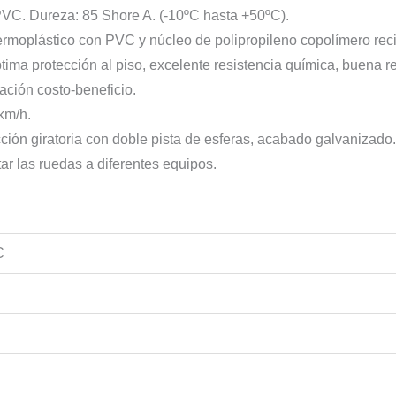
. Dureza: 85 Shore A. (-10ºC hasta +50ºC).
rmoplástico con PVC y núcleo de polipropileno copolímero reci
ima protección al piso, excelente resistencia química, buena re
ación costo-beneficio.
km/h.
ión giratoria con doble pista de esferas, acabado galvanizado
tar las ruedas a diferentes equipos.
C