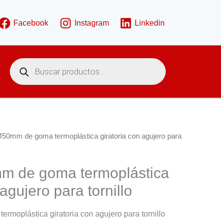
Facebook
Instagram
Linkedin
B
ú
s
q
u
e
d
a
d
e
50mm de goma termoplástica giratoria con agujero para
p
r
o
d
 de goma termoplástica
u
c
 agujero para tornillo
t
o
s
moplástica giratoria con agujero para tornillo