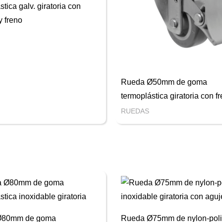
stica galv. giratoria con
y freno
Rueda Ø50mm de goma
termoplástica giratoria con f
RUEDAS
Ø80mm de goma
Rueda Ø75mm de nylon-pol