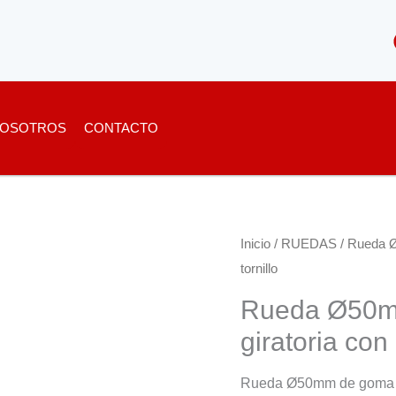
OSOTROS
CONTACTO
Inicio
/
RUEDAS
/ Rueda Ø
tornillo
Rueda Ø50mm
giratoria con
Rueda Ø50mm de goma ter