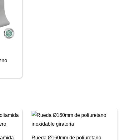
reno
iamida
Rueda Ø160mm de poliuretano