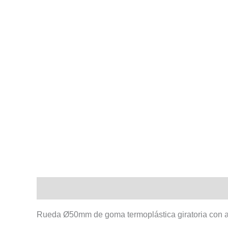
Descripción
Información adicional
Rueda Ø50mm de goma termoplástica giratoria con ag