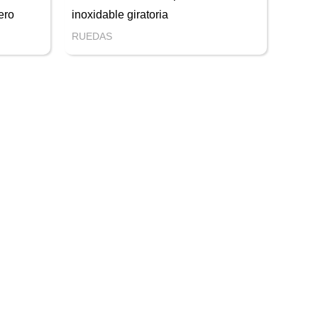
ero
inoxidable giratoria
RUEDAS