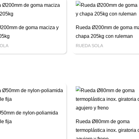
200mm de goma maciza y
Rueda Ø200mm de goma ma
05kg
chapa 205kg con ruleman
SOLA
RUEDA SOLA
50mm de nylon-poliamida
e fija
Rueda Ø80mm de goma
termoplástica inox. giratoria
agujero y freno