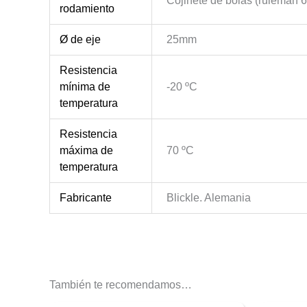
Cojinete de bolas (ruleman 
rodamiento
Ø de eje
25mm
Resistencia
mínima de
-20 ºC
temperatura
Resistencia
máxima de
70 ºC
temperatura
Fabricante
Blickle. Alemania
También te recomendamos…