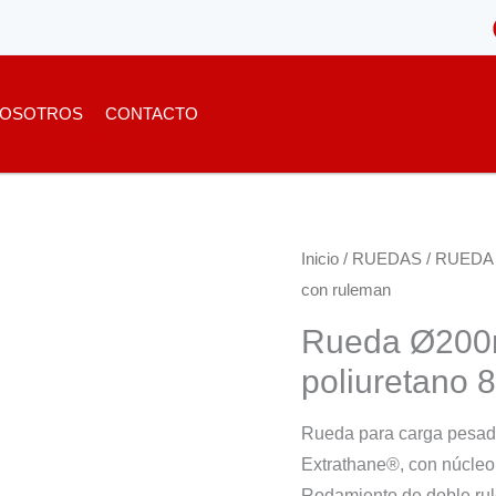
OSOTROS
CONTACTO
Inicio
/
RUEDAS
/
RUEDA
con ruleman
Rueda Ø200m
poliuretano 
Rueda para carga pesada
Extrathane®, con núcleo
Rodamiento de doble ru