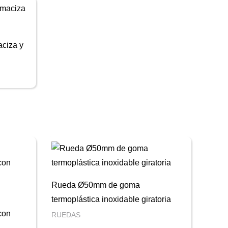
ciza y
Rueda Ø50mm de goma
termoplástica inoxidable giratoria
 con
RUEDAS