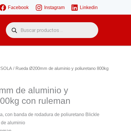
Facebook
Instagram
Linkedin
B
ú
s
q
u
e
d
a
d
e
 SOLA
/ Rueda Ø200mm de aluminio y poliuretano 800kg
p
r
o
d
m de aluminio y
u
c
800kg con ruleman
t
o
s
, con banda de rodadura de poliuretano Blickle
 de aluminio
leman.