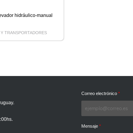
evador hidráulico-manual
 Y TRANSPORTADORES
Correo electrónico
ruguay.
:00hs.
Mensaje