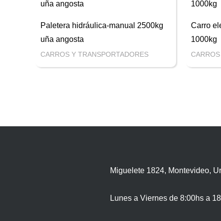
Paletera hidráulica-manual 2500kg
Carro el
uña angosta
1000kg
CARROS Y TRANSPORTADORES
CARROS
Miguelete 1824, Montevideo, U
Lunes a Viernes de 8:00hs a 18