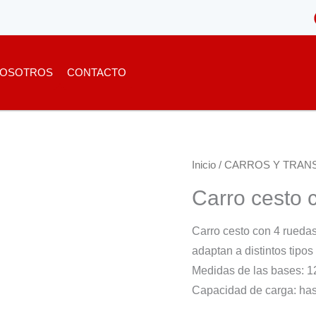
OSOTROS
CONTACTO
Inicio
/
CARROS Y TRAN
Carro cesto 
Carro cesto con 4 rueda
adaptan a distintos tipos
Medidas de las bases: 
Capacidad de carga: has