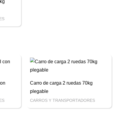
0kg
ES
con
Carro de carga 2 ruedas 70kg
plegable
ES
CARROS Y TRANSPORTADORES