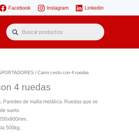
Facebook
Instagram
Linkedin
B
ú
s
q
u
e
d
a
d
e
SPORTADORES
/ Carro cesto con 4 ruedas
p
r
con 4 ruedas
o
d
u
c
s. Paredes de malla metálica. Ruedas que se
t
o
 de suelo.
s
1200x800mm.
ta 500kg.