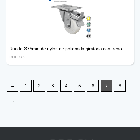
Rueda Ø75mm de nylon de poliamida giratoria con freno
RUEDAS
←
1
2
3
4
5
6
7
8
→