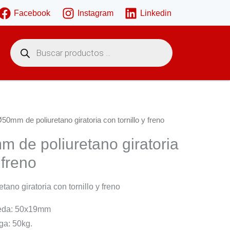
Facebook
Instagram
Linkedin
B
ú
s
q
u
e
d
a
d
e
0mm de poliuretano giratoria con tornillo y freno
p
r
de poliuretano giratoria
o
d
u
 freno
c
t
o
no giratoria con tornillo y freno
s
ueda: 50x19mm
ga: 50kg.