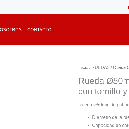
OSOTROS
CONTACTO
Inicio
/
RUEDAS
/ Rueda Ø5
Rueda Ø50mm 
con tornillo y
Rueda Ø50mm de poliureta
Diámetro de la r
Capacidad de car