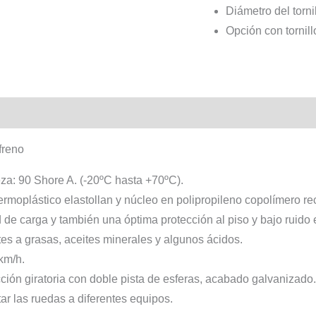
Diámetro del torn
Opción con tornillo
freno
a: 90 Shore A. (-20ºC hasta +70ºC).
rmoplástico elastollan y núcleo en polipropileno copolímero rec
de carga y también una óptima protección al piso y bajo ruido
tes a grasas, aceites minerales y algunos ácidos.
km/h.
ión giratoria con doble pista de esferas, acabado galvanizado
tar las ruedas a diferentes equipos.