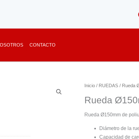
OSOTROS
CONTACTO
Inicio
/
RUEDAS
/ Rueda Ø
Rueda Ø150m
Rueda Ø150mm de poliur
Diámetro de la r
Capacidad de car