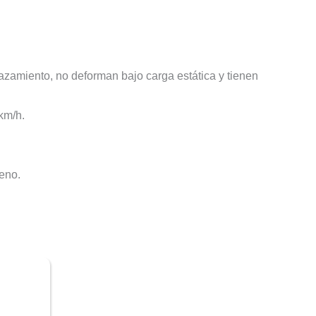
azamiento, no deforman bajo carga estática y tienen
km/h.
reno.