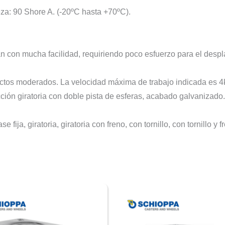
a: 90 Shore A. (-20ºC hasta +70ºC).
an con mucha facilidad, requiriendo poco esfuerzo para el despl
ctos moderados. La velocidad máxima de trabajo indicada es 4
ión giratoria con doble pista de esferas, acabado galvanizado.
ija, giratoria, giratoria con freno, con tornillo, con tornillo y f