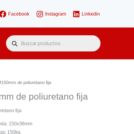
Facebook
Instagram
Linkedin
B
ú
s
q
u
e
d
a
d
e
150mm de poliuretano fija
p
r
m de poliuretano fija
o
d
u
c
etano fija
t
o
s
ueda: 150x38mm
ga: 150kg.