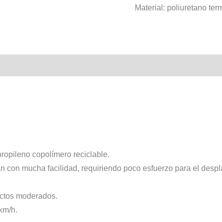
Material: poliuretano ter
ropileno copolímero reciclable.
an con mucha facilidad, requiriendo poco esfuerzo para el despl
actos moderados.
km/h.