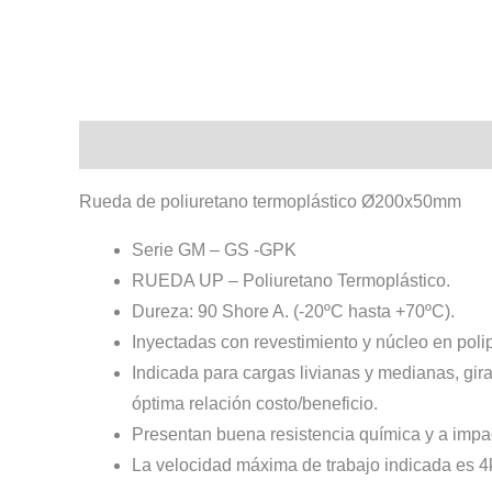
Descripción
Información adicional
Rueda de poliuretano termoplástico Ø200x50mm
Serie GM – GS -GPK
RUEDA UP – Poliuretano Termoplástico.
Dureza: 90 Shore A. (-20ºC hasta +70ºC).
Inyectadas con revestimiento y núcleo en polip
Indicada para cargas livianas y medianas, gir
óptima relación costo/beneficio.
Presentan buena resistencia química y a imp
La velocidad máxima de trabajo indicada es 4