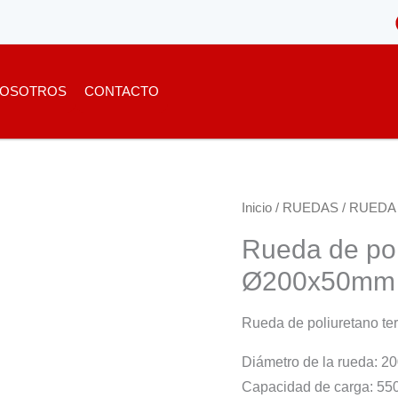
OSOTROS
CONTACTO
Inicio
/
RUEDAS
/
RUEDA
Rueda de pol
Ø200x50mm
Rueda de poliuretano t
Diámetro de la rueda: 
Capacidad de carga: 55