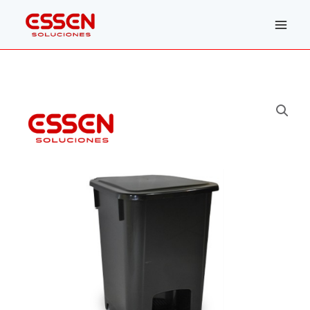
Ir
al
contenido