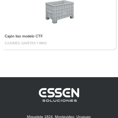
Cajón liso modelo CTF
CAJONES, GAVETAS Y BINS
Miguelete 1824, Montevideo, Uruguay.