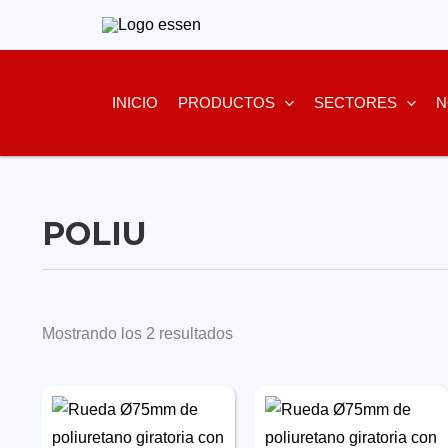
Ir
al
contenido
INICIO
PRODUCTOS
SECTORES
N
POLIU
Mostrando los 2 resultados